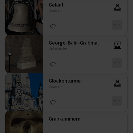
Geläut
Bauwerk
George-Bähr-Grabmal
Unterkirche
Glockentürme
Bauwerk
Grabkammern