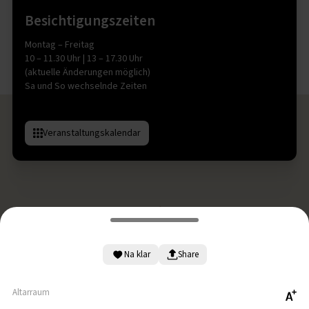
Besichtigungszeiten
Montag – Freitag
10 – 11.30 Uhr | 13 – 17.30 Uhr
(aktuelle Änderungen möglich)
Sa und So wechselnde Zeiten
Veranstaltungskalendar
Na klar
Share
Altarraum