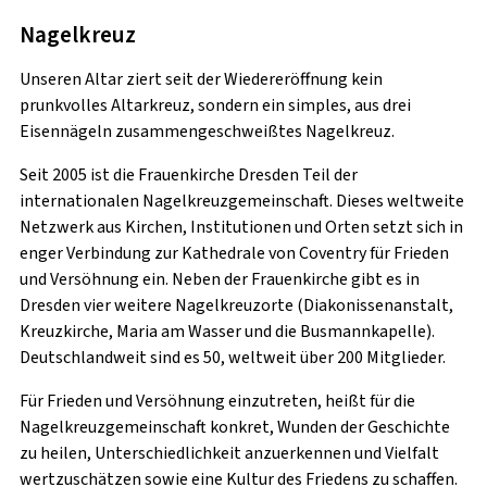
Lass deine Kerze leuchten und
Nagelkreuz
unterstütze uns mit deiner
Unseren Altar ziert seit der Wiedereröffnung kein
Spende.
prunkvolles Altarkreuz, sondern ein simples, aus drei
Eisennägeln zusammengeschweißtes Nagelkreuz.
Bereits mit einer Kerzenspende ab 2 EUR können
Seit 2005 ist die Frauenkirche Dresden Teil der
wir Gemeinsam gutes tun. Entzünde eine digitale
internationalen Nagelkreuzgemeinschaft. Dieses weltweite
Kerze für deine Gebete und unterstütze die
Netzwerk aus Kirchen, Institutionen und Orten setzt sich in
Arbeit der Stiftung Frauenkirche Dresden.
enger Verbindung zur Kathedrale von Coventry für Frieden
und Versöhnung ein. Neben der Frauenkirche gibt es in
Dresden vier weitere Nagelkreuzorte (Diakonissenanstalt,
Kerzenspende
Spendenshop
Kreuzkirche, Maria am Wasser und die Busmannkapelle).
Deutschlandweit sind es 50, weltweit über 200 Mitglieder.
Für Frieden und Versöhnung einzutreten, heißt für die
Nagelkreuzgemeinschaft konkret, Wunden der Geschichte
Stiftung Frauenkirche Dresden
zu heilen, Unterschiedlichkeit anzuerkennen und Vielfalt
wertzuschätzen sowie eine Kultur des Friedens zu schaffen.