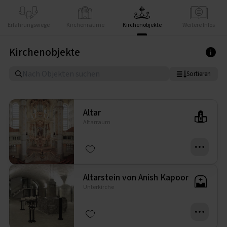
Erfahrungswege
Kirchenräume
Kirchenobjekte
Weitere Infos
Kirchenobjekte
Sortieren
Altar
Altarraum
Altarstein von Anish Kapoor
Unterkirche