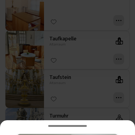
Taufkapelle
Altarraum
Taufstein
Altarraum
Turmuhr
Bauwerk