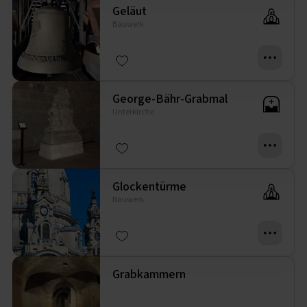
Geläut
Bauwerk
George-Bähr-Grabmal
Unterkirche
Glockentürme
Bauwerk
Grabkammern