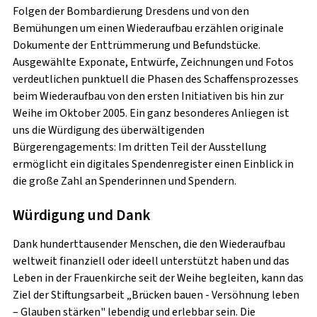
Folgen der Bombardierung Dresdens und von den
Lass deine Kerze leuchten und
Bemühungen um einen Wiederaufbau erzählen originale
unterstütze uns mit deiner
Dokumente der Enttrümmerung und Befundstücke.
Spende.
Ausgewählte Exponate, Entwürfe, Zeichnungen und Fotos
verdeutlichen punktuell die Phasen des Schaffensprozesses
beim Wiederaufbau von den ersten Initiativen bis hin zur
Bereits mit einer Kerzenspende ab 2 EUR können
Weihe im Oktober 2005. Ein ganz besonderes Anliegen ist
wir Gemeinsam gutes tun. Entzünde eine digitale
uns die Würdigung des überwältigenden
Kerze für deine Gebete und unterstütze die
Bürgerengagements: Im dritten Teil der Ausstellung
Arbeit der Stiftung Frauenkirche Dresden.
ermöglicht ein digitales Spendenregister einen Einblick in
die große Zahl an Spenderinnen und Spendern.
Kerzenspende
Spendenshop
Würdigung und Dank
Dank hunderttausender Menschen, die den Wiederaufbau
weltweit finanziell oder ideell unterstützt haben und das
Leben in der Frauenkirche seit der Weihe begleiten, kann das
Stiftung Frauenkirche Dresden
Ziel der Stiftungsarbeit „Brücken bauen - Versöhnung leben
– Glauben stärken" lebendig und erlebbar sein. Die