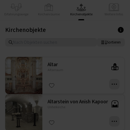
Erfahrungswege
Kirchenräume
Kirchenobjekte
Weitere Infos
Kirchenobjekte
Sortieren
Altar
Altarraum
Altarstein von Anish Kapoor
Unterkirche