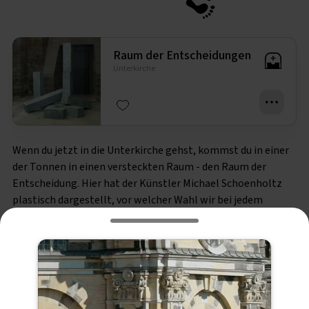
Raum der Entscheidungen
Unterkirche
Wenn du jetzt in die Unterkirche gehst, kommst du in einer
der Tonnen in einen versteckten Raum - den Raum der
Entscheidung. Hier hat der Künstler Michael Schoenholtz
plastisch dargestellt, vor welcher Wahl wir bei jedem
Konflikt stehen: versuchen wir mit allen Mitteln unseren
Willen durchzusetzen? Oder gehen wir offen aufeinander zu
und sind bereit unsere Standpunkte zu ändern, wenn sich
andere Wege auftun?
Kannst du dich daran erinnern, wann du das letzte Mal deine