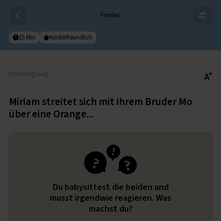
Frieden
15 Min
Kinderfreundlich
Erfahrungsweg
Warum uns nichts Besseres als Streit passieren kann
Miriam streitet sich mit ihrem Bruder Mo
über eine Orange...
Du babysittest die beiden und
musst irgendwie reagieren. Was
machst du?